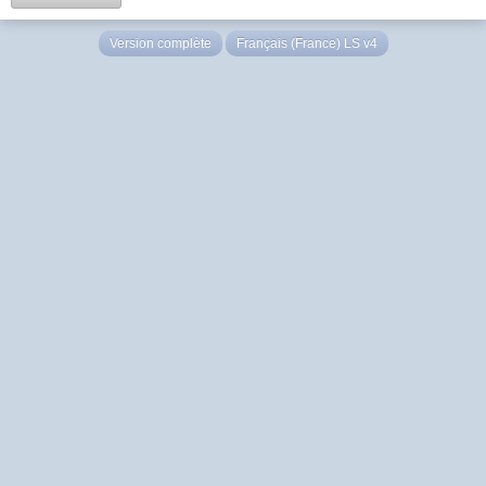
Version complète
Français (France) LS v4