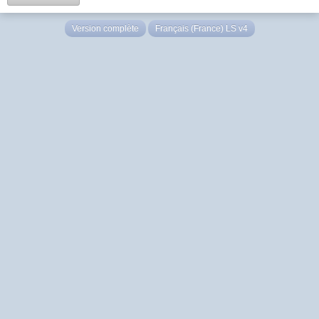
Version complète
Français (France) LS v4