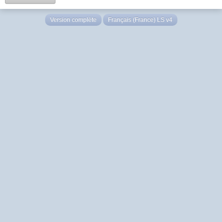
Version complète
Français (France) LS v4