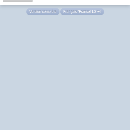
Version complète
Français (France) LS v4