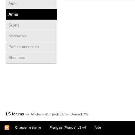
Aime
Amis
Sujets
Messages
Petites annonces
Shoutbox
→
LS forums
Affichage d'un profil : Amis: GenralTOW
Changer le thème
Français (France) LS v4
Aide