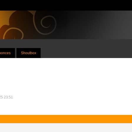
nnonces
Shoutbox
025 23:51