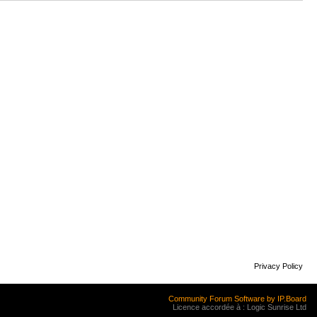
Privacy Policy
Community Forum Software by IP.Board
Licence accordée à : Logic Sunrise Ltd