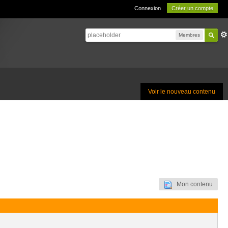
Connexion
Créer un compte
Membres
Voir le nouveau contenu
Mon contenu