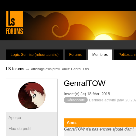
Logic-Sunrise (retour au site)
Forums
Membres
Petites a
→
LS forums
Affichage d'un profil : Amis: GenralTOW
GenralTOW
Inscrit(e) (le) 18 févr. 2018
Déconnecté
Dernière activité janv. 20 2
Aperçu
Amis
Flux du profil
GenralTOW n'a pas encore ajouté d'ami.