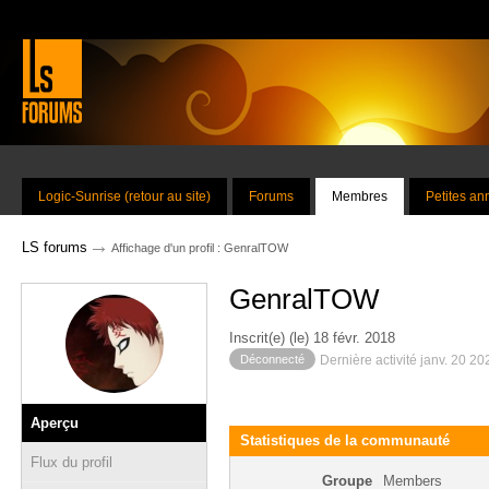
Logic-Sunrise (retour au site)
Forums
Membres
Petites a
→
LS forums
Affichage d'un profil : GenralTOW
GenralTOW
Inscrit(e) (le) 18 févr. 2018
Déconnecté
Dernière activité janv. 20 2
Aperçu
Statistiques de la communauté
Flux du profil
Groupe
Members