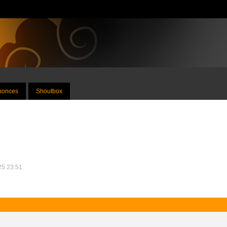
nnonces
Shoutbox
025 23:51