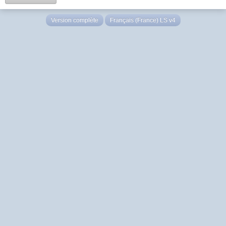
Version complète
Français (France) LS v4