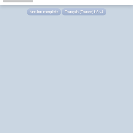
Version complète
Français (France) LS v4