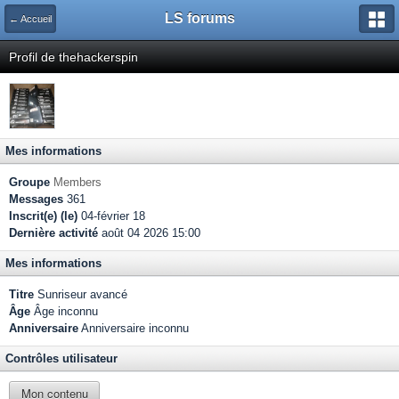
LS forums
← Accueil
Profil de thehackerspin
Mes informations
Groupe
Members
Messages
361
Inscrit(e) (le)
04-février 18
Dernière activité
août 04 2026 15:00
Mes informations
Titre
Sunriseur avancé
Âge
Âge inconnu
Anniversaire
Anniversaire inconnu
Contrôles utilisateur
Mon contenu