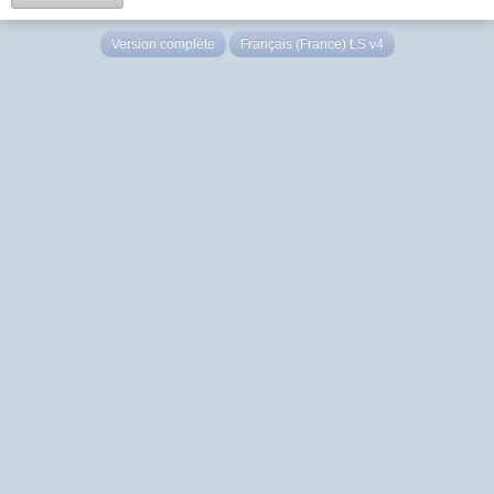
Version complète
Français (France) LS v4