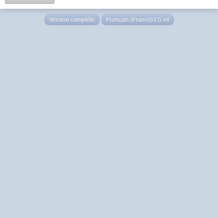
Version complète
Français (France) LS v4