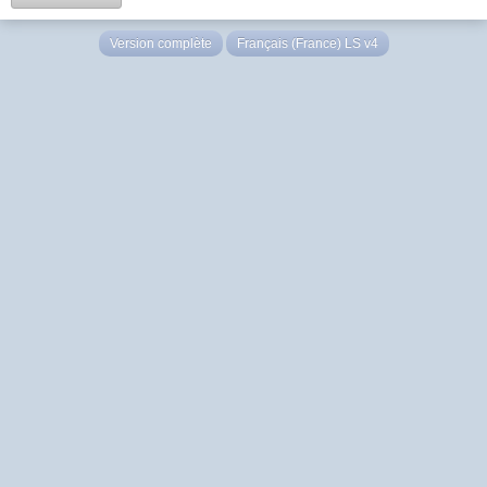
Version complète
Français (France) LS v4