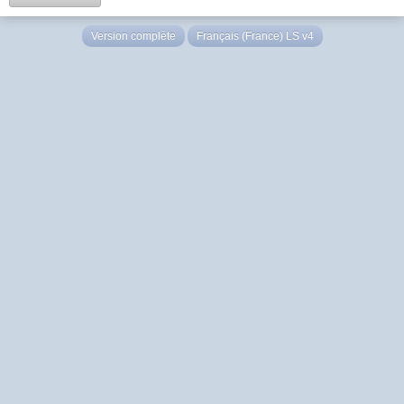
Version complète
Français (France) LS v4