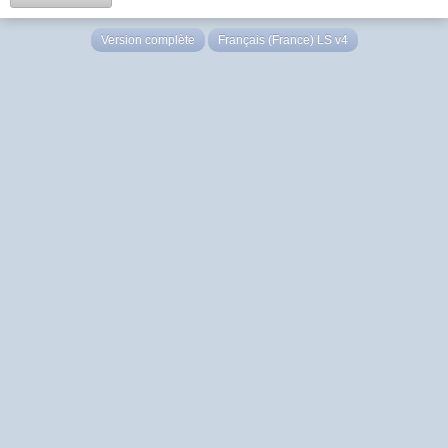
Version complète
Français (France) LS v4