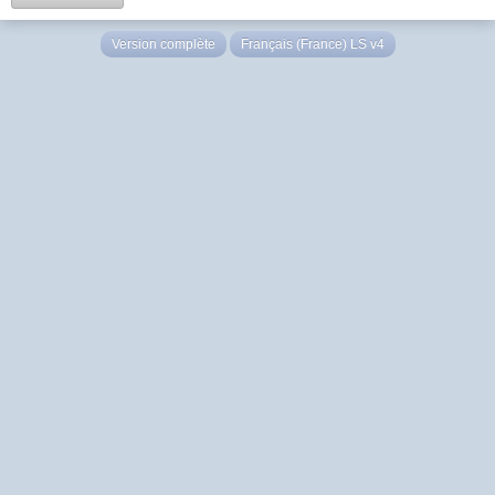
Version complète
Français (France) LS v4