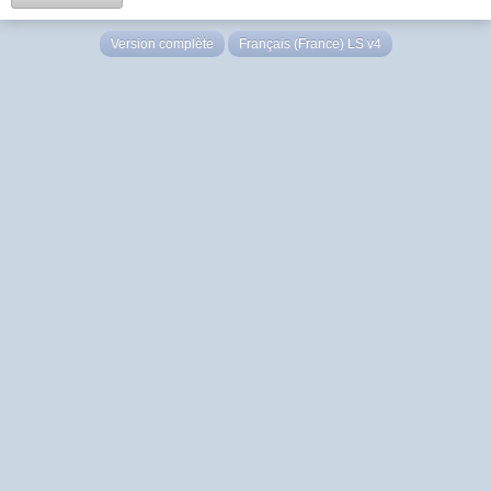
Version complète
Français (France) LS v4