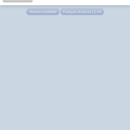
Version complète
Français (France) LS v4