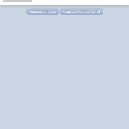
Version complète
Français (France) LS v4