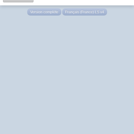
Version complète
Français (France) LS v4