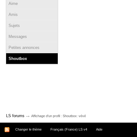
Aime
Amis
Sujets
Messages
Petites annonces
Shoutbox
→
LS forums
Affichage d'un profil : Shoutbox: vévé
Changer le thème
Français (France) LS v4
Aide