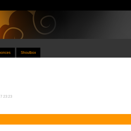
nnonces
Shoutbox
17 23:23