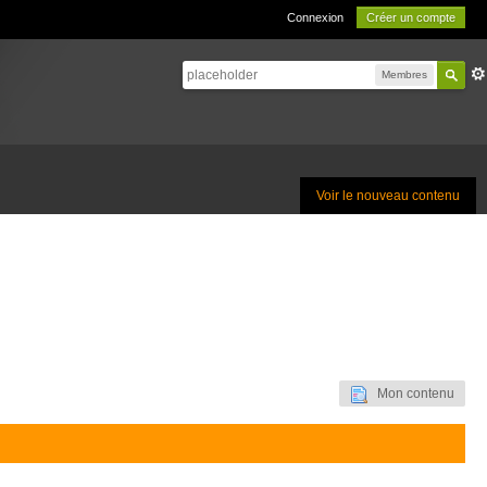
Connexion
Créer un compte
Membres
Voir le nouveau contenu
Mon contenu