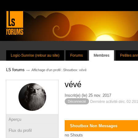
Logic-Sunrise (retour au site)
Forums
Membres
Petites a
→
LS forums
Affichage d'un profil : Shoutbox: vévé
vévé
Inscrit(e) (le) 25 nov. 2017
Déconnecté
Dernière activité déc. 02 20
Aperçu
Shoutbox Non Messages
Flux du profil
no Shouts