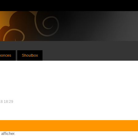
nnonces
Shoutbox
18 18:29
 afficher.