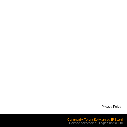
Privacy Policy
Community Forum Software by IP.Board
Licence accordée à : Logic Sunrise Ltd