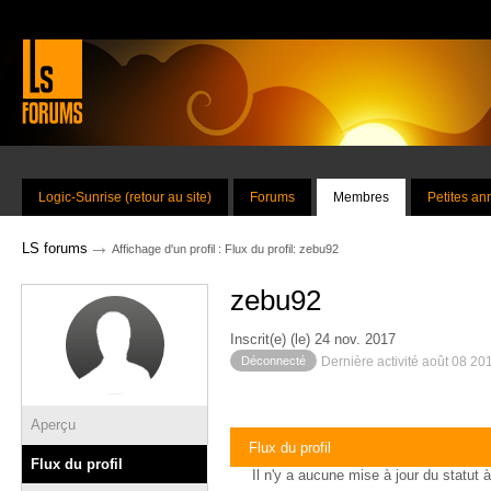
Logic-Sunrise (retour au site)
Forums
Membres
Petites a
→
LS forums
Affichage d'un profil : Flux du profil: zebu92
zebu92
Inscrit(e) (le) 24 nov. 2017
Déconnecté
Dernière activité août 08 20
Aperçu
Flux du profil
Flux du profil
Il n'y a aucune mise à jour du statut à