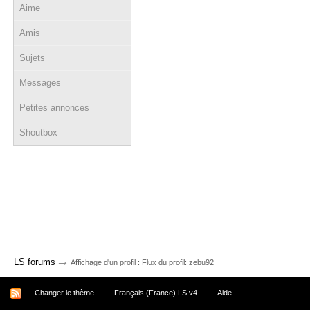
Aime
Amis
Sujets
Messages
Petites annonces
Shoutbox
→
LS forums
Affichage d'un profil : Flux du profil: zebu92
Changer le thème
Français (France) LS v4
Aide