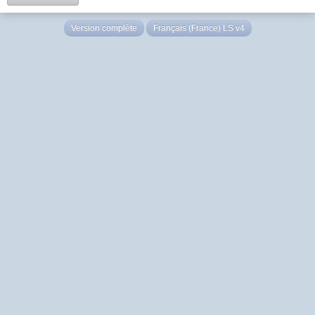
Version complète
Français (France) LS v4