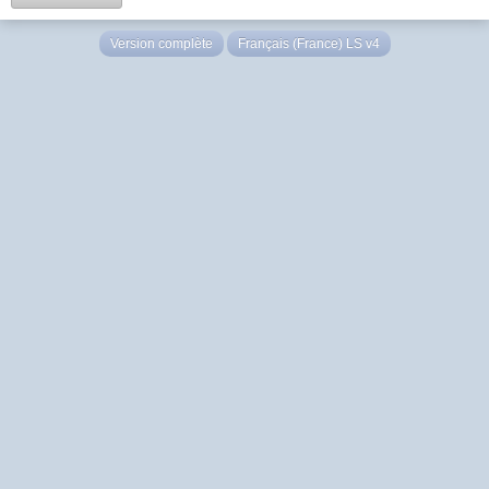
Version complète
Français (France) LS v4