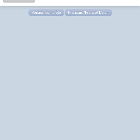
Version complète
Français (France) LS v4