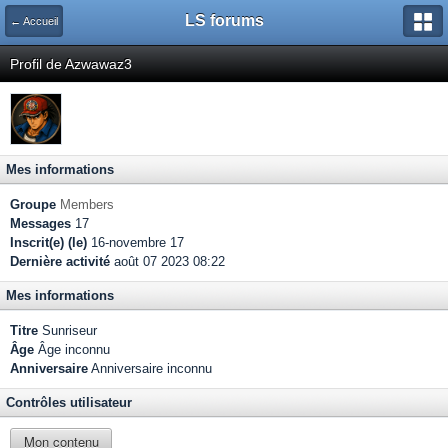
LS forums
← Accueil
Profil de Azwawaz3
Mes informations
Groupe
Members
Messages
17
Inscrit(e) (le)
16-novembre 17
Dernière activité
août 07 2023 08:22
Mes informations
Titre
Sunriseur
Âge
Âge inconnu
Anniversaire
Anniversaire inconnu
Contrôles utilisateur
Mon contenu