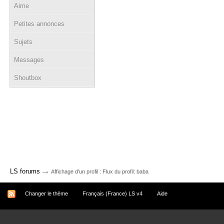
Aime
Petites annonces
Sujets
Messages
Shoutbox
→
LS forums
Affichage d'un profil : Flux du profil: baba
Changer le thème
Français (France) LS v4
Aide