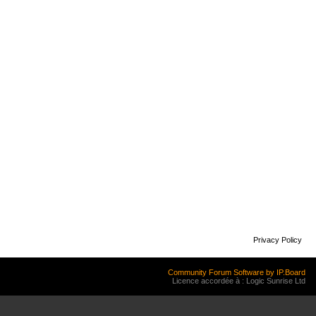
Privacy Policy
Community Forum Software by IP.Board
Licence accordée à : Logic Sunrise Ltd