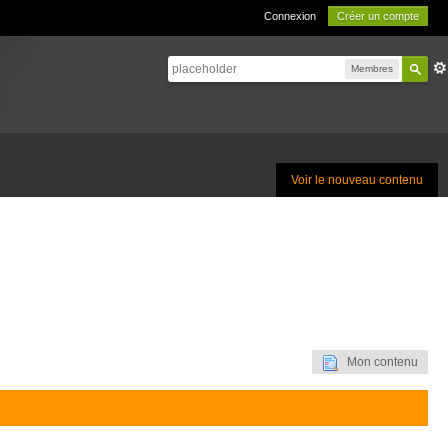
Connexion
Créer un compte
Membres
Voir le nouveau contenu
Mon contenu