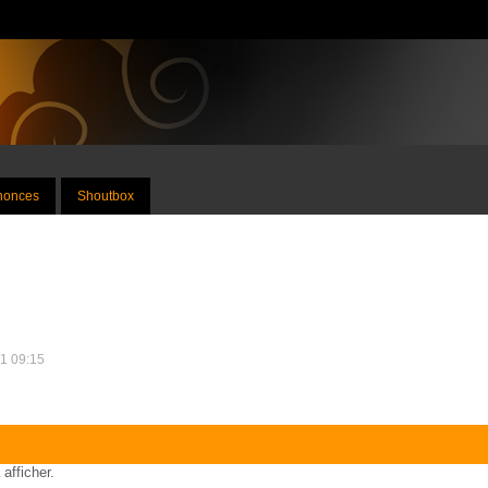
nnonces
Shoutbox
21 09:15
 afficher.