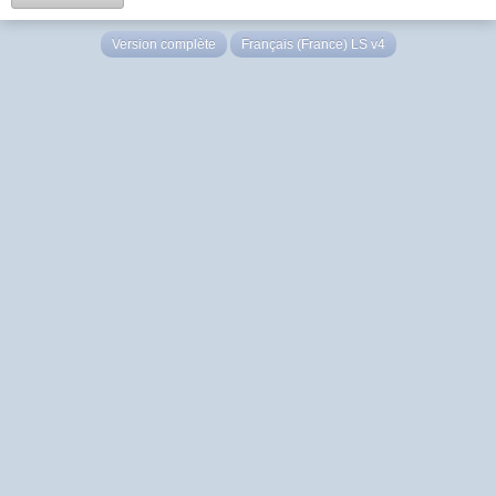
Version complète
Français (France) LS v4