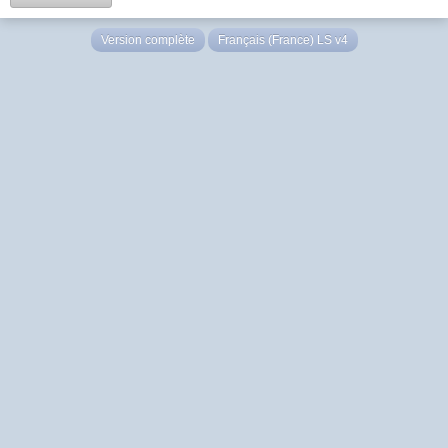
Version complète
Français (France) LS v4