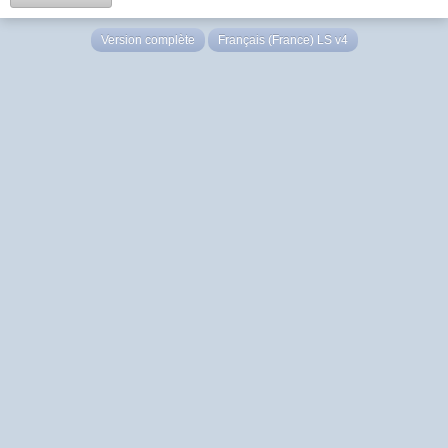
Version complète
Français (France) LS v4