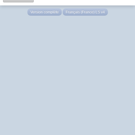
Version complète
Français (France) LS v4