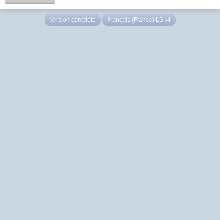
Version complète
Français (France) LS v4