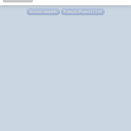
Version complète
Français (France) LS v4