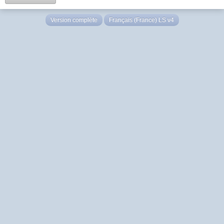
Version complète
Français (France) LS v4