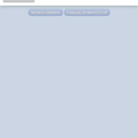
Version complète
Français (France) LS v4