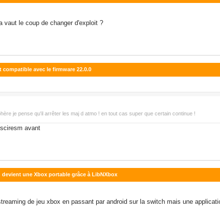
a vaut le coup de changer d'exploit ?
t compatible avec le firmware 22.0.0
hère je pense qu'il arrêter les maj d atmo ! en tout cas super que certain continue !
 sciresm avant
ch devient une Xbox portable grâce à LibNXbox
e streaming de jeu xbox en passant par android sur la switch mais une applicatio