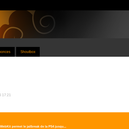
nnonces
Shoutbox
26 17:21
WebKit permet le jailbreak de la PS4 jusqu...