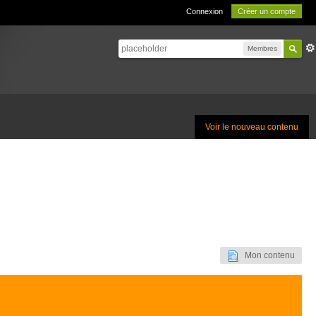
Connexion
Créer un compte
Membres
Voir le nouveau contenu
Mon contenu