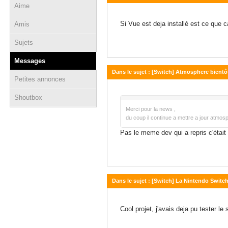
Aime
27 juillet 2026 - 00:14
Si Vue est deja installé est ce que c
Amis
Sujets
Messages
Dans le sujet : [Switch] Atmosphere bientô
Petites annonces
24 mars 2026 - 12:18
Shoutbox
Merci pour la news ,
du coup il continue a mettre a jour atmosp
Pas le meme dev qui a repris c'était
Dans le sujet : [Switch] La Nintendo Swit
24 mars 2026 - 11:25
Cool projet, j'avais deja pu tester l