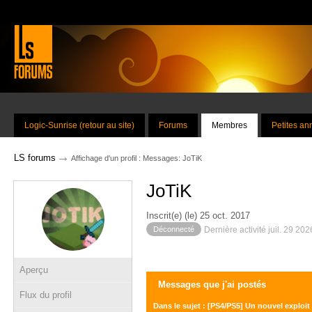
Logic-Sunrise (retour au site)
Forums
Membres
Petites a
→
LS forums
Affichage d'un profil : Messages: JoTiK
JoTiK
Inscrit(e) (le) 25 oct. 2017
Déconnecté
Dernière activité juil. 29 20
Aperçu
Messages que j'ai postés
Flux du profil
Dans le sujet : [PS4/PS5] Un nouvel exploit 