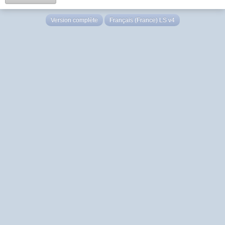
Version complète
Français (France) LS v4