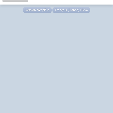
Version complète
Français (France) LS v4