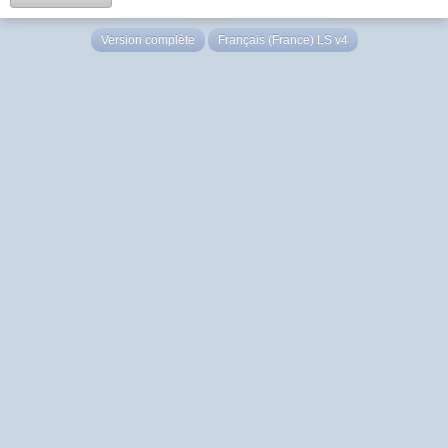
Version complète
Français (France) LS v4