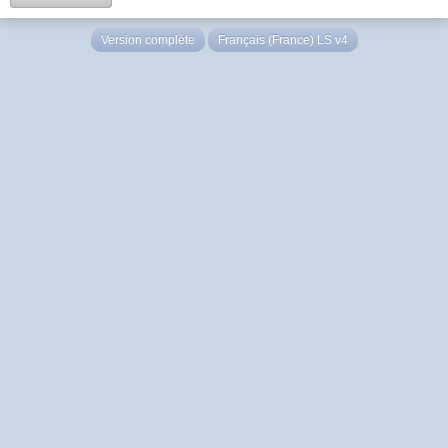
Version complète
Français (France) LS v4