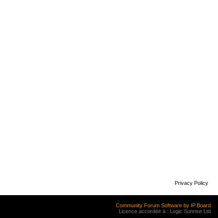
Privacy Policy
Community Forum Software by IP.Board
Licence accordée à : Logic Sunrise Ltd