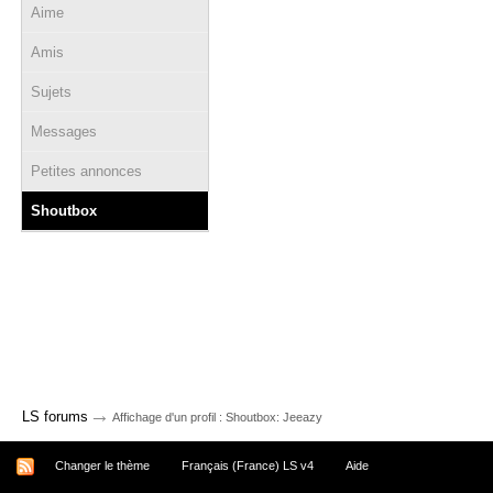
Aime
Amis
Sujets
Messages
Petites annonces
Shoutbox
→
LS forums
Affichage d'un profil : Shoutbox: Jeeazy
Changer le thème
Français (France) LS v4
Aide