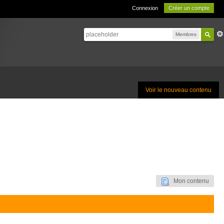
Connexion
Créer un compte
Membres
Voir le nouveau contenu
Mon contenu