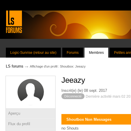
Logic-Sunrise (retour au site)
Forums
Membres
Petites a
→
LS forums
Affichage d'un profil : Shoutbox: Jeeazy
Jeeazy
Inscrit(e) (le) 08 sept. 2017
Déconnecté
Dernière activité mars 02 2
Aperçu
Shoutbox Non Messages
Flux du profil
no Shouts