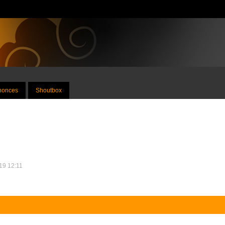
nnonces
Shoutbox
019 12:11