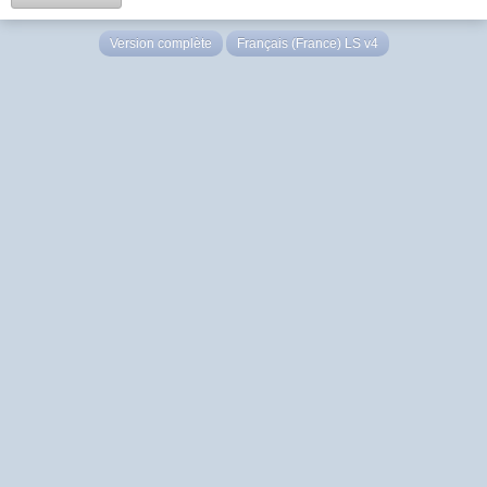
Version complète
Français (France) LS v4