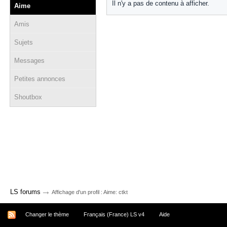
Il n'y a pas de contenu à afficher.
Aime
Amis
Sujets
Messages
Petites annonces
Shoutbox
→
LS forums
Affichage d'un profil : Aime: ctkt
Changer le thème
Français (France) LS v4
Aide