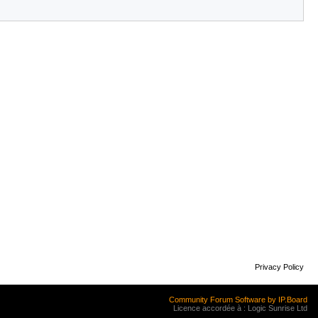
Privacy Policy
Community Forum Software by IP.Board
Licence accordée à : Logic Sunrise Ltd