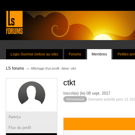
Logic-Sunrise (retour au site)
Forums
Membres
Petites a
→
LS forums
Affichage d'un profil : Aime: ctkt
ctkt
Inscrit(e) (le) 08 sept. 2017
Déconnecté
Dernière activité janv. 31 2
Aperçu
Flux du profil