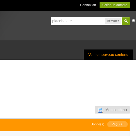
Connexion
Créer un compte
Membres
Voir le nouveau contenu
Mon contenu
Donné(s)
Reçu(s)