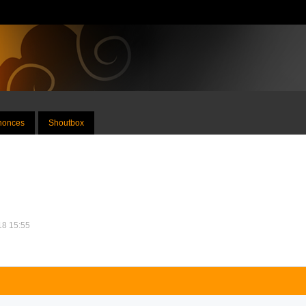
nnonces
Shoutbox
018 15:55