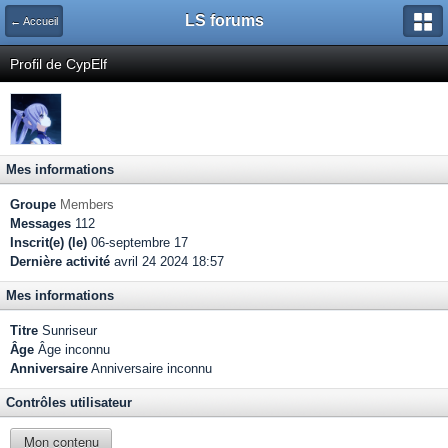
LS forums
← Accueil
Profil de CypElf
Mes informations
Groupe
Members
Messages
112
Inscrit(e) (le)
06-septembre 17
Dernière activité
avril 24 2024 18:57
Mes informations
Titre
Sunriseur
Âge
Âge inconnu
Anniversaire
Anniversaire inconnu
Contrôles utilisateur
Mon contenu