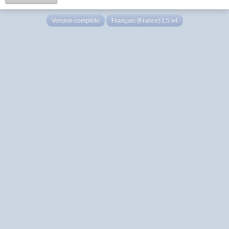
Version complète
Français (France) LS v4