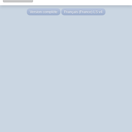
Version complète
Français (France) LS v4