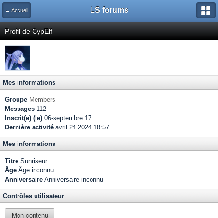
LS forums
← Accueil
Profil de CypElf
Mes informations
Groupe
Members
Messages
112
Inscrit(e) (le)
06-septembre 17
Dernière activité
avril 24 2024 18:57
Mes informations
Titre
Sunriseur
Âge
Âge inconnu
Anniversaire
Anniversaire inconnu
Contrôles utilisateur
Mon contenu