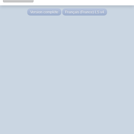
Version complète
Français (France) LS v4