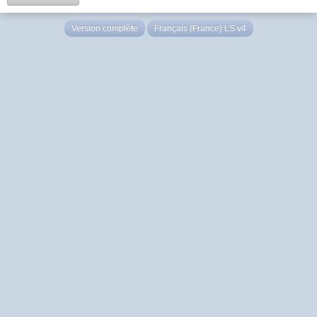
Version complète
Français (France) LS v4