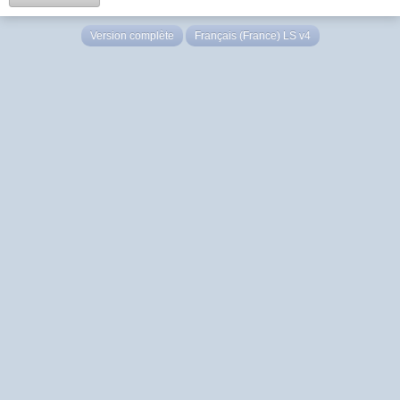
Version complète
Français (France) LS v4