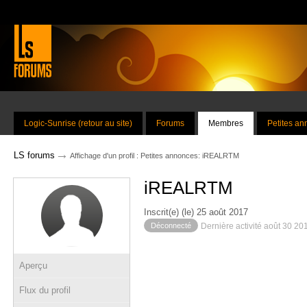
Logic-Sunrise (retour au site)
Forums
Membres
Petites a
→
LS forums
Affichage d'un profil : Petites annonces: iREALRTM
iREALRTM
Inscrit(e) (le) 25 août 2017
Déconnecté
Dernière activité août 30 20
Aperçu
Flux du profil