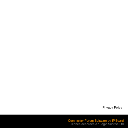
Privacy Policy
Community Forum Software by IP.Board
Licence accordée à : Logic Sunrise Ltd