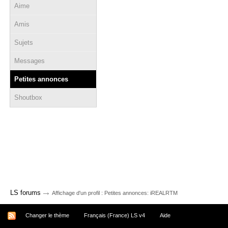
Aime
Amis
Sujets
Messages
Petites annonces
Shoutbox
→
LS forums
Affichage d'un profil : Petites annonces: iREALRTM
Changer le thème
Français (France) LS v4
Aide