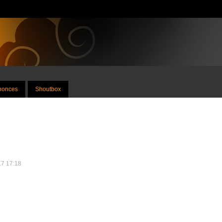
nnonces
Shoutbox
17 17:18