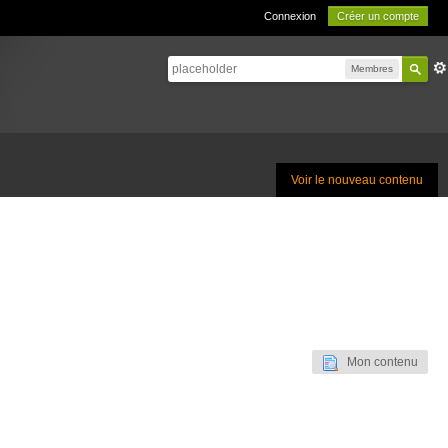
Connexion
Créer un compte
Membres
Voir le nouveau contenu
Mon contenu