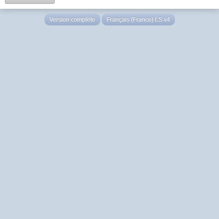
Version complète
Français (France) LS v4