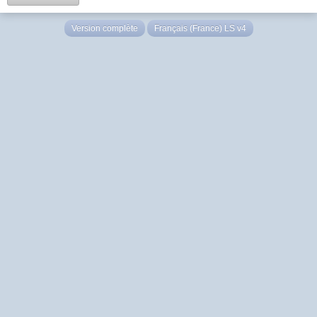
Version complète
Français (France) LS v4