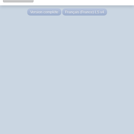
Version complète
Français (France) LS v4