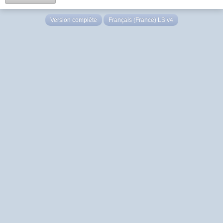
Version complète
Français (France) LS v4